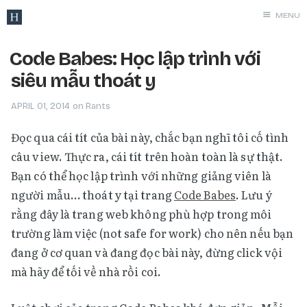
MENU
Archives
Code Babes: Học lập trình với
Programmin
siêu mẫu thoát y
Networking
APRIL 01, 2014
on
Rants
Security
Đọc qua cái tít của bài này, chắc bạn nghĩ tôi cố tình
Hacking
câu view. Thực ra, cái tít trên hoàn toàn là sự thật.
Windows
Bạn có thể học lập trình với những giảng viên là
Linux
người mẫu… thoát y tại trang
Code Babes
. Lưu ý
MacOS
rằng đây là trang web không phù hợp trong môi
Tools
trường làm việc (not safe for work) cho nên nếu bạn
Services
đang ở cơ quan và đang đọc bài này, đừng click vội
Rants
mà hãy để tối về nhà rồi coi.