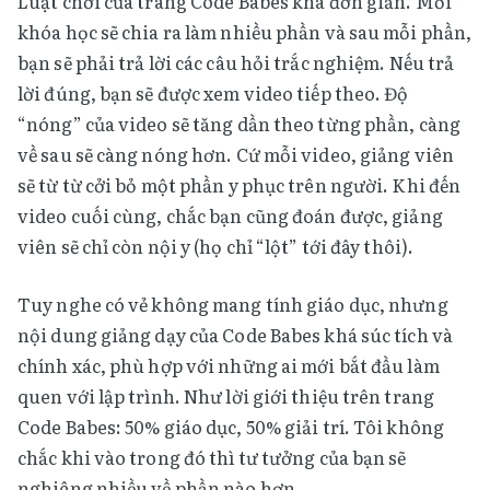
Luật chơi của trang Code Babes khá đơn giản. Mỗi
khóa học sẽ chia ra làm nhiều phần và sau mỗi phần,
bạn sẽ phải trả lời các câu hỏi trắc nghiệm. Nếu trả
lời đúng, bạn sẽ được xem video tiếp theo. Độ
“nóng” của video sẽ tăng dần theo từng phần, càng
về sau sẽ càng nóng hơn. Cứ mỗi video, giảng viên
sẽ từ từ cởi bỏ một phần y phục trên người. Khi đến
video cuối cùng, chắc bạn cũng đoán được, giảng
viên sẽ chỉ còn nội y (họ chỉ “lột” tới đây thôi).
Tuy nghe có vẻ không mang tính giáo dục, nhưng
nội dung giảng dạy của Code Babes khá súc tích và
chính xác, phù hợp với những ai mới bắt đầu làm
quen với lập trình. Như lời giới thiệu trên trang
Code Babes: 50% giáo dục, 50% giải trí. Tôi không
chắc khi vào trong đó thì tư tưởng của bạn sẽ
nghiêng nhiều về phần nào hơn.