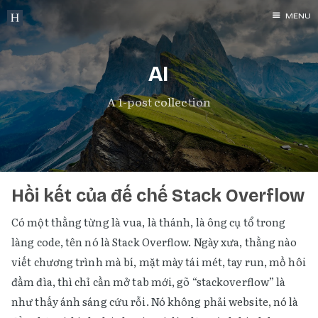
MENU
Archives
AI
Programmin
Networking
A 1-post collection
Security
Hacking
Windows
Linux
Hồi kết của đế chế Stack Overflow
MacOS
Có một thằng từng là vua, là thánh, là ông cụ tổ trong
Tools
làng code, tên nó là Stack Overflow. Ngày xưa, thằng nào
Services
viết chương trình mà bí, mặt mày tái mét, tay run, mồ hôi
Rants
đầm đìa, thì chỉ cần mở tab mới, gõ “stackoverflow” là
như thấy ánh sáng cứu rỗi. Nó không phải website, nó là