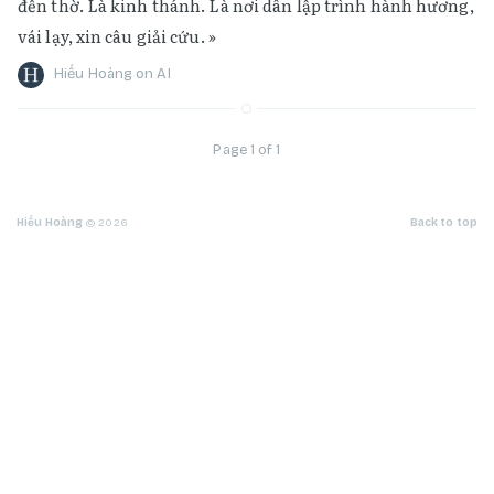
đền thờ. Là kinh thánh. Là nơi dân lập trình hành hương,
vái lạy, xin câu giải cứu.
»
Hiếu Hoàng
on
AI
Page 1 of 1
Hiếu Hoàng
© 2026
Back to top