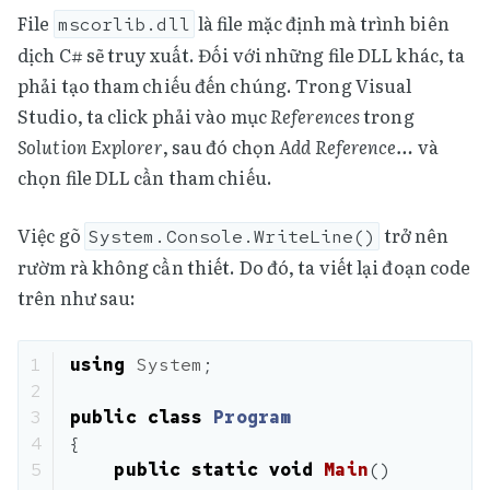
File
là file mặc định mà trình biên
mscorlib.dll
dịch C# sẽ truy xuất. Đối với những file DLL khác, ta
phải tạo tham chiếu đến chúng. Trong Visual
Studio, ta click phải vào mục
References
trong
Solution Explorer
, sau đó chọn
Add Reference…
và
chọn file DLL cần tham chiếu.
Việc gõ
trở nên
System.Console.WriteLine()
rườm rà không cần thiết. Do đó, ta viết lại đoạn code
trên như sau:
1

using
System
;
2

3

public
class
Program
4

{
5

public
static
void
Main
()