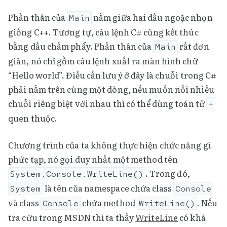
Phần thân của
nằm giữa hai dấu ngoặc nhọn
Main
giống C++. Tương tự, câu lệnh C# cũng kết thúc
bằng dấu chấm phẩy. Phần thân của
rất đơn
Main
giản, nó chỉ gồm câu lệnh xuất ra màn hình chữ
“Hello world”. Điều cần lưu ý ở đây là chuỗi trong C#
phải nằm trên cùng một dòng, nếu muốn nối nhiều
chuỗi riêng biệt với nhau thì có thể dùng toán tử
+
quen thuộc.
Chương trình của ta không thực hiện chức năng gì
phức tạp, nó gọi duy nhất một method tên
. Trong đó,
System.Console.WriteLine()
là tên của namespace chứa class
System
Console
và class
chứa method
. Nếu
Console
WriteLine()
tra cứu trong MSDN thì ta thấy
WriteLine
có khá