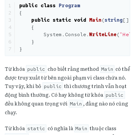
1

public
class
Program
2

{
3

public
static
void
Main
(
string
[]
a
4

{
5

System
.
Console
.
WriteLine
(
"Hell
6

}
}
Từ khóa
cho biết rằng method
có thể
public
Main
được truy xuất từ bên ngoài phạm vi class chứa nó.
Tuy vậy, khi bỏ
thì chương trình vẫn hoạt
public
động bình thường. Có hay không từ khóa
public
đều không quan trọng với
, đằng nào nó cũng
Main
chạy.
Từ khóa
có nghĩa là
thuộc class
static
Main