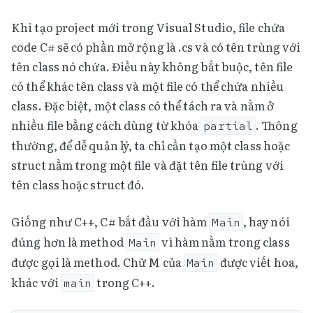
Khi tạo project mới trong Visual Studio, file chứa
code C# sẽ có phần mở rộng là .cs và có tên trùng với
tên class nó chứa. Điều này không bắt buộc, tên file
có thể khác tên class và một file có thể chứa nhiều
class. Đặc biệt, một class có thể tách ra và nằm ở
nhiều file bằng cách dùng từ khóa
. Thông
partial
thường, để dễ quản lý, ta chỉ cần tạo một class hoặc
struct nằm trong một file và đặt tên file trùng với
tên class hoặc struct đó.
Giống như C++, C# bắt đầu với hàm
, hay nói
Main
đúng hơn là method
vì hàm nằm trong class
Main
được gọi là method. Chữ M của
được viết hoa,
Main
khác với
trong C++.
main