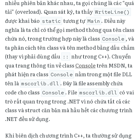
nhiều phiên bản khác nhau, ta gọi chúng là các “quá
tải” (overload). Quan sát kỹ, ta thấy
WriteLine()
được khai báo
tương tự
. Điều này
static
Main
nghĩa là ta chỉ có thể gọi method thông qua tên class
chứa nó, trong trường hợp này là class
, và
Console
ta phân cách tên class và tên method bằng dấu chấm
(thay vì phải dùng dấu
như trong C++). Chuyển
::
qua trang thông tin về class
Console
trên MSDN, ta
phát hiện ra class
nằm trong một file DLL
Console
tên là
. Đây là file assembly chứa
mscorlib.dll
code cho class
. File
có vai
Console
mscorlib.dll
trò rất quan trọng trong .NET vì nó chứa tất cả các
class và struct căn bản mà hầu hết các chương trình
.NET đều sử dụng.
Khi biên dịch chương trình C++, ta thường sử dụng