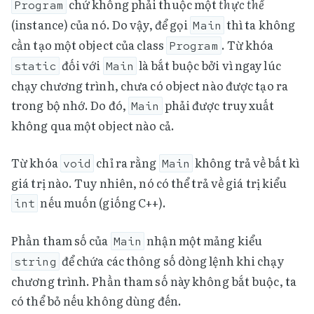
chứ không phải thuộc một
thực thể
Program
(instance) của nó. Do vậy, để gọi
thì ta không
Main
cần tạo một object của class
. Từ khóa
Program
đối với
là bắt buộc bởi vì ngay lúc
static
Main
chạy chương trình, chưa có object nào được tạo ra
trong bộ nhớ. Do đó,
phải được truy xuất
Main
không qua một object nào cả.
Từ khóa
chỉ ra rằng
không trả về bất kì
void
Main
giá trị nào. Tuy nhiên, nó có thể trả về giá trị kiểu
nếu muốn (giống C++).
int
Phần tham số của
nhận một mảng kiểu
Main
để chứa các thông số dòng lệnh khi chạy
string
chương trình. Phần tham số này không bắt buộc, ta
có thể bỏ nếu không dùng đến.