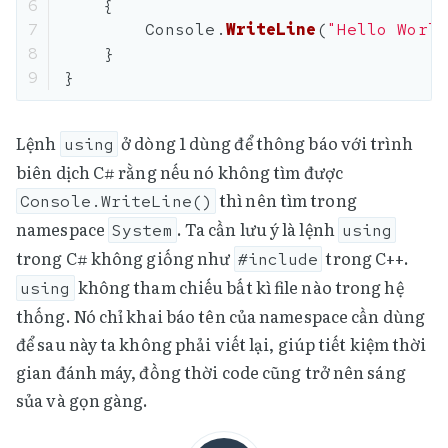
6

{
7

Console
.
WriteLine
(
"Hello World
8

}
}
Lệnh
ở dòng 1 dùng để thông báo với trình
using
biên dịch C# rằng nếu nó không tìm được
thì nên tìm trong
Console.WriteLine()
namespace
. Ta cần lưu ý là lệnh
System
using
trong C# không giống như
trong C++.
#include
không tham chiếu bất kì file nào trong hệ
using
thống. Nó chỉ khai báo tên của namespace cần dùng
để sau này ta không phải viết lại, giúp tiết kiệm thời
gian đánh máy, đồng thời code cũng trở nên sáng
sủa và gọn gàng.