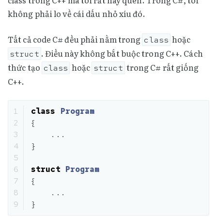
class trong C++ mà tôi rất hay quên. Trong C#, tôi
không phải lo về cái dấu nhỏ xíu đó.
Tất cả code C# đều phải nằm trong
hoặc
class
. Điều này không bắt buộc trong C++. Cách
struct
thức tạo
hoặc
trong C# rất giống
class
struct
C++.
1

class
Program
2

{
3

...
4

}
5

6

struct
Program
7

{
8

...
}