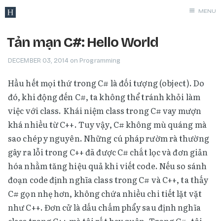
MENU
Archives
Tản mạn C#: Hello World
Programmin
DECEMBER 03, 2014
on
Programming
Networking
Hầu hết mọi thứ trong C# là đối tượng (object). Do
Security
đó, khi động đến C#, ta không thể tránh khỏi làm
Hacking
việc với class. Khái niệm class trong C# vay mượn
Windows
khá nhiều từ C++. Tuy vậy, C# không mù quáng mà
Linux
sao chép y nguyên. Những cú pháp rườm rà thường
MacOS
gây ra lỗi trong C++ đã được C# chắt lọc và đơn giản
Tools
hóa nhằm tăng hiệu quả khi viết code. Nếu so sánh
Services
đoạn code định nghĩa class trong C# và C++, ta thấy
Rants
C# gọn nhẹ hơn, không chứa nhiều chi tiết lặt vặt
như C++. Đơn cử là dấu chấm phẩy sau định nghĩa