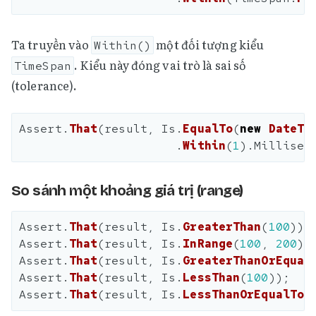
Ta truyền vào
một đối tượng kiểu
Within()
. Kiểu này đóng vai trò là sai số
TimeSpan
(tolerance).
Assert
.
That
(
result
,
Is
.
EqualTo
(
new
DateTi
.
Within
(
1
).
Millisec
So sánh một khoảng giá trị (range)
Assert
.
That
(
result
,
Is
.
GreaterThan
(
100
));
Assert
.
That
(
result
,
Is
.
InRange
(
100
,
200
))
Assert
.
That
(
result
,
Is
.
GreaterThanOrEqual
Assert
.
That
(
result
,
Is
.
LessThan
(
100
));
Assert
.
That
(
result
,
Is
.
LessThanOrEqualTo
(