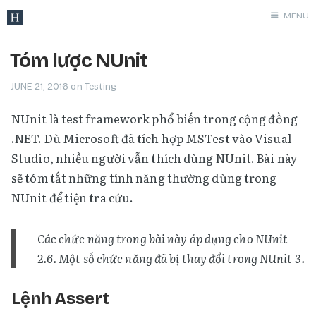
MENU
Archives
Tóm lược NUnit
Programmin
JUNE 21, 2016
on
Testing
Networking
NUnit là test framework phổ biến trong cộng đồng
Security
.NET. Dù Microsoft đã tích hợp MSTest vào Visual
Hacking
Studio, nhiều người vẫn thích dùng NUnit. Bài này
Windows
sẽ tóm tắt những tính năng thường dùng trong
Linux
NUnit để tiện tra cứu.
MacOS
Tools
Các chức năng trong bài này áp dụng cho NUnit
Services
2.6. Một số chức năng đã bị thay đổi trong NUnit 3.
Rants
Lệnh Assert