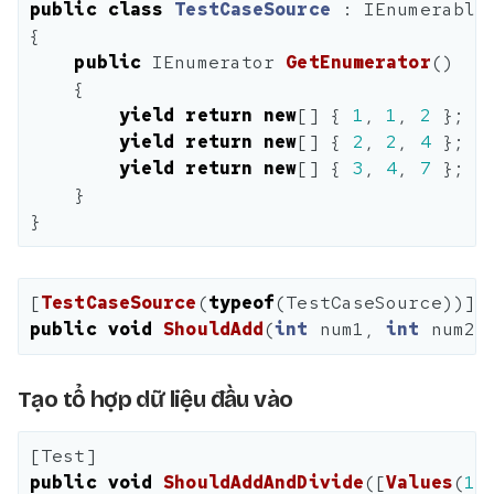
public
class
TestCaseSource
:
IEnumerable
{
public
IEnumerator
GetEnumerator
()
{
yield
return
new
[]
{
1
,
1
,
2
};
yield
return
new
[]
{
2
,
2
,
4
};
yield
return
new
[]
{
3
,
4
,
7
};
}
}
[
TestCaseSource
(
typeof
(
TestCaseSource
))]
public
void
ShouldAdd
(
int
num1
,
int
num2
,
Tạo tổ hợp dữ liệu đầu vào
[
Test
]
public
void
ShouldAddAndDivide
([
Values
(
10