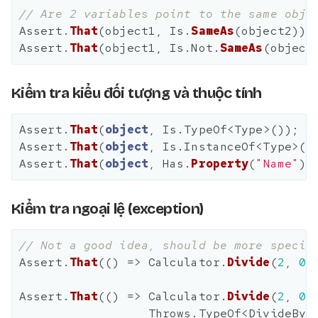
// Are 2 variables point to the same obje
Assert
.
That
(
object1
,
Is
.
SameAs
(
object2
));
Assert
.
That
(
object1
,
Is
.
Not
.
SameAs
(
object
Kiểm tra kiểu đối tượng và thuộc tính
Assert
.
That
(
object
,
Is
.
TypeOf
<
Type
>());
Assert
.
That
(
object
,
Is
.
InstanceOf
<
Type
>()
Assert
.
That
(
object
,
Has
.
Property
(
"Name"
))
Kiểm tra ngoại lệ (exception)
// Not a good idea, should be more specif
Assert
.
That
(()
=>
Calculator
.
Divide
(
2
,
0
)
Assert
.
That
(()
=>
Calculator
.
Divide
(
2
,
0
)
Throws
.
TypeOf
<
DivideByZ