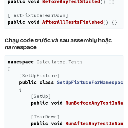
public
void
BeforeAnyTestStarted
()
{}
[
TestFixtureTearDown
]
public
void
AfterAllTestsFinished
()
{}
Chạy code trước và sau assembly hoặc
namespace
namespace
Calculator.Tests
{
[
SetUpFixture
]
public
class
SetUpFixtureForNamespace
{
[
SetUp
]
public
void
RunBeforeAnyTestInNam
[
TearDown
]
public
void
RunAfterAnyTestInName