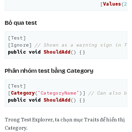
[
Values
(
2
,
Bỏ qua test
[
Test
]
[
Ignore
]
// Shown as a warning sign in Te
public
void
ShouldAdd
()
{}
Phân nhóm test bằng Category
[
Test
]
[
Category
(
"CategoryName"
)]
// Can also be
public
void
ShouldAdd
()
{}
Trong Test Explorer, ta chọn mục Traits để hiển thị
Category.