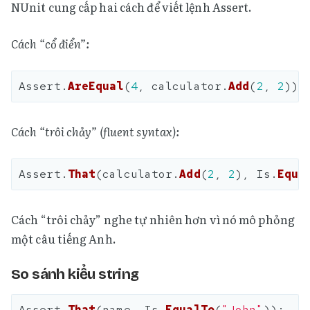
NUnit cung cấp hai cách để viết lệnh Assert.
Cách “cổ điển”:
Assert
.
AreEqual
(
4
,
calculator
.
Add
(
2
,
2
));
Cách “trôi chảy” (fluent syntax):
Assert
.
That
(
calculator
.
Add
(
2
,
2
),
Is
.
Equa
Cách “trôi chảy” nghe tự nhiên hơn vì nó mô phỏng
một câu tiếng Anh.
So sánh kiểu string
Assert
.
That
(
name
,
Is
.
EqualTo
(
"John"
));