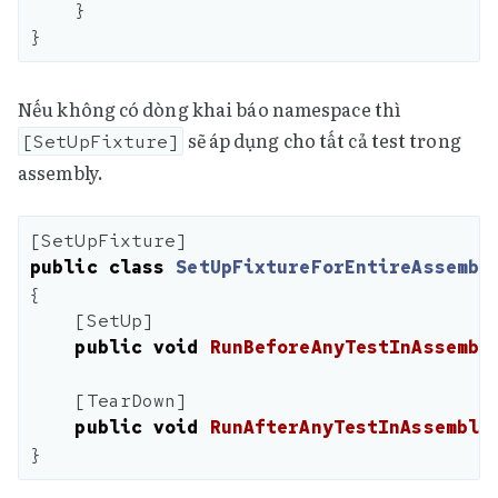
}
}
Nếu không có dòng khai báo namespace thì
sẽ áp dụng cho tất cả test trong
[SetUpFixture]
assembly.
[
SetUpFixture
]
public
class
SetUpFixtureForEntireAssembl
{
[
SetUp
]
public
void
RunBeforeAnyTestInAssembl
[
TearDown
]
public
void
RunAfterAnyTestInAssembly
}