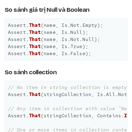
So sánh giá trị Null và Boolean
Assert
.
That
(
name
,
Is
.
Not
.
Empty
);
Assert
.
That
(
name
,
Is
.
Null
);
Assert
.
That
(
name
,
Is
.
Not
.
Null
);
Assert
.
That
(
name
,
Is
.
True
);
Assert
.
That
(
name
,
Is
.
False
);
So sánh collection
// No item in string collection is empty
Assert
.
That
(
stringCollection
,
Is
.
All
.
Not
.
// Any item in collection with value "Nam
Assert
.
That
(
stringCollection
,
Contains
.
It
// One or more items in collection contai