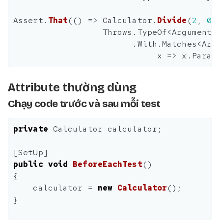
Assert
.
That
(()
=>
Calculator
.
Divide
(
2
,
0
)
Throws
.
TypeOf
<
ArgumentO
.
With
.
Matches
<
Arg
x
=>
x
.
ParaN
Attribute thường dùng
Chạy code trước và sau mỗi test
private
Calculator
calculator
;
[
SetUp
]
public
void
BeforeEachTest
()
{
calculator
=
new
Calculator
();
}