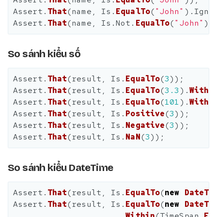
Assert
.
That
(
name
,
Is
.
EqualTo
(
"John"
).
Igno
Assert
.
That
(
name
,
Is
.
Not
.
EqualTo
(
"John"
))
So sánh kiểu số
Assert
.
That
(
result
,
Is
.
EqualTo
(
3
));
Assert
.
That
(
result
,
Is
.
EqualTo
(
3.3
).
Withi
Assert
.
That
(
result
,
Is
.
EqualTo
(
101
).
Withi
Assert
.
That
(
result
,
Is
.
Positive
(
3
));
Assert
.
That
(
result
,
Is
.
Negative
(
3
));
Assert
.
That
(
result
,
Is
.
NaN
(
3
));
So sánh kiểu DateTime
Assert
.
That
(
result
,
Is
.
EqualTo
(
new
DateTi
Assert
.
That
(
result
,
Is
.
EqualTo
(
new
DateTi
.
Within
(
TimeSpan
.
Fr