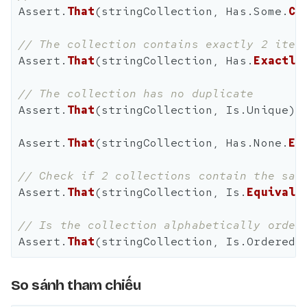
Assert
.
That
(
stringCollection
,
Has
.
Some
.
Co
// The collection contains exactly 2 item
Assert
.
That
(
stringCollection
,
Has
.
Exactly
// The collection has no duplicate
Assert
.
That
(
stringCollection
,
Is
.
Unique
);
Assert
.
That
(
stringCollection
,
Has
.
None
.
Eq
// Check if 2 collections contain the sam
Assert
.
That
(
stringCollection
,
Is
.
Equivale
// Is the collection alphabetically order
Assert
.
That
(
stringCollection
,
Is
.
Ordered
)
So sánh tham chiếu