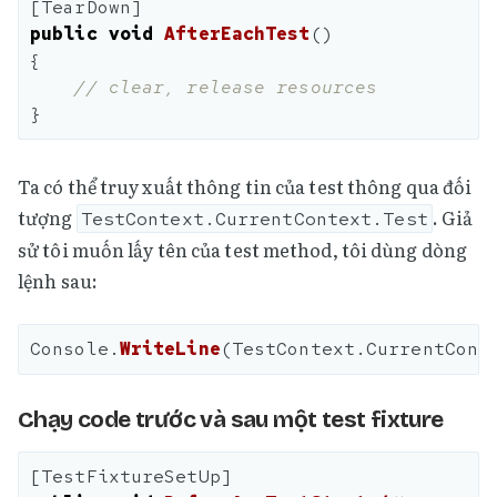
[
TearDown
]
public
void
AfterEachTest
()
{
// clear, release resources
}
Ta có thể truy xuất thông tin của test thông qua đối
tượng
. Giả
TestContext.CurrentContext.Test
sử tôi muốn lấy tên của test method, tôi dùng dòng
lệnh sau:
Console
.
WriteLine
(
TestContext
.
CurrentCont
Chạy code trước và sau một test fixture
[
TestFixtureSetUp
]