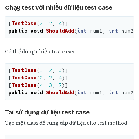
Chạy test với nhiều dữ liệu test case
[
TestCase
(
2
,
2
,
4
)]
public
void
ShouldAdd
(
int
num1
,
int
num2
,
Có thể dùng nhiều test case:
[
TestCase
(
1
,
2
,
3
)]
[
TestCase
(
2
,
2
,
4
)]
[
TestCase
(
4
,
3
,
7
)]
public
void
ShouldAdd
(
int
num1
,
int
num2
,
Tái sử dụng dữ liệu test case
Tạo một class để cung cấp dữ liệu cho test method.