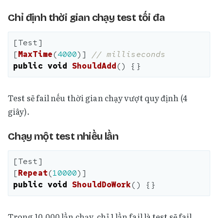
Chỉ định thời gian chạy test tối đa
[
Test
]
[
MaxTime
(
4000
)]
// milliseconds
public
void
ShouldAdd
()
{}
Test sẽ fail nếu thời gian chạy vượt quy định (4
giây).
Chạy một test nhiều lần
[
Test
]
[
Repeat
(
10000
)]
public
void
ShouldDoWork
()
{}
Trong 10.000 lần chạy, chỉ 1 lần fail là test sẽ fail.